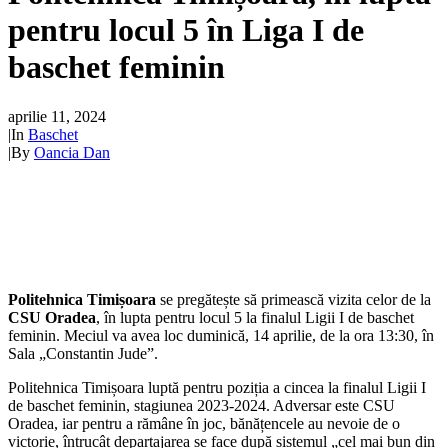
pentru locul 5 în Liga I de
baschet feminin
aprilie 11, 2024
|
In
Baschet
|
By
Oancia Dan
Politehnica Timișoara
se pregătește să primească vizita celor de la
CSU Oradea
, în lupta pentru locul 5 la finalul Ligii I de baschet
feminin. Meciul va avea loc duminică, 14 aprilie, de la ora 13:30, în
Sala „Constantin Jude”.
Politehnica Timișoara luptă pentru poziția a cincea la finalul Ligii I
de baschet feminin, stagiunea 2023-2024. Adversar este CSU
Oradea, iar pentru a rămâne în joc, bănățencele au nevoie de o
victorie, întrucât departajarea se face după sistemul „cel mai bun din