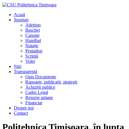
Acasă
Sporturi
Atletism
Baschet
Canotaj
Handbal
Natație
Pentatlon
Scrimă
Volei
Știri
Transparență
Opis Documente
Rapoarte, publicații, strategii
Achiziții publice
Cadru Legal
Resurse umane
Financiar
Despre noi
Contact
Politehnica Timișoara, în lupta