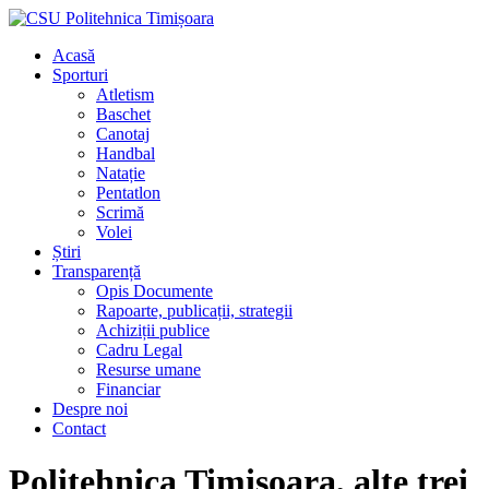
Acasă
Sporturi
Atletism
Baschet
Canotaj
Handbal
Natație
Pentatlon
Scrimă
Volei
Știri
Transparență
Opis Documente
Rapoarte, publicații, strategii
Achiziții publice
Cadru Legal
Resurse umane
Financiar
Despre noi
Contact
Politehnica Timișoara, alte trei