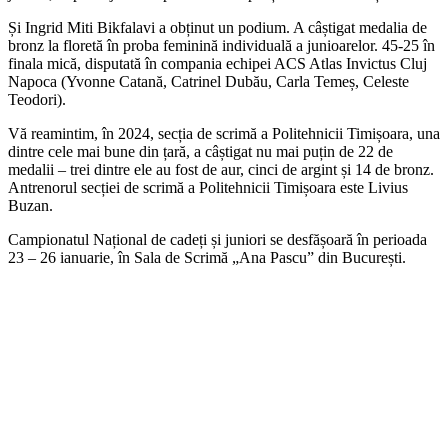
Și Ingrid Miti Bikfalavi a obținut un podium. A câștigat medalia de
bronz la floretă în proba feminină individuală a junioarelor. 45-25 în
finala mică, disputată în compania echipei ACS Atlas Invictus Cluj
Napoca (Yvonne Catană, Catrinel Dubău, Carla Temeș, Celeste
Teodori).
Vă reamintim, în 2024, secția de scrimă a Politehnicii Timișoara, una
dintre cele mai bune din țară, a câștigat nu mai puțin de 22 de
medalii – trei dintre ele au fost de aur, cinci de argint și 14 de bronz.
Antrenorul secției de scrimă a Politehnicii Timișoara este Livius
Buzan.
Campionatul Național de cadeți și juniori se desfășoară în perioada
23 – 26 ianuarie, în Sala de Scrimă „Ana Pascu” din București.