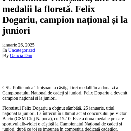
medalii la floretă. Felix
Dogariu, campion național și la
juniori
ianuarie 26, 2025
|
In
Uncategorized
|
By
Oancia Dan
CSU Politehnica Timișoara a câștigat trei medalii în a doua zi a
Campionatului Național de cadeți și juniori. Felix Dogariu a devenit
campion național și la juniori.
Floretistul Felix Dogariu a obținut sâmbătă, 25 ianuarie, titlul
național la juniori. l-a întrecut în ultimul act al concursului pe Victor
Baciu (CSM Cluj Napoca), cu 15-10. Este a doua medalie pe care
sportivul alb-violet o câștigă la Campionatul Național de cadeți și
juniori, după ce joi se impunea în competiția dedicată cadeților.