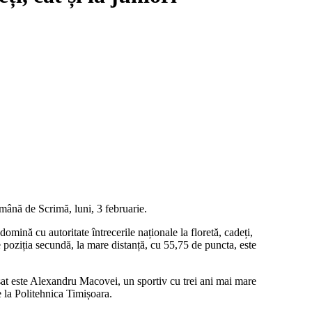
omână de Scrimă, luni, 3 februarie.
ină cu autoritate întrecerile naționale la floretă, cadeți,
poziția secundă, la mare distanță, cu 55,75 de puncta, este
asat este Alexandru Macovei, un sportiv cu trei ani mai mare
e la Politehnica Timișoara.