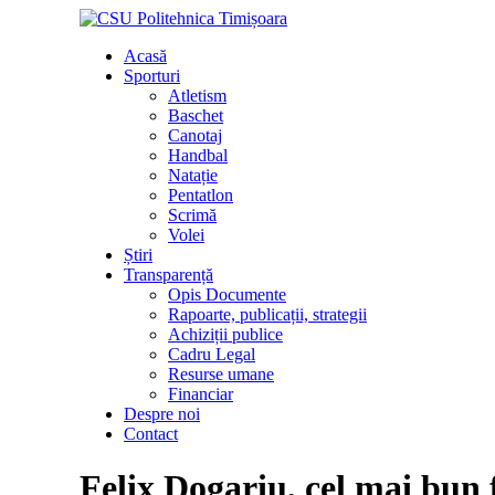
Acasă
Sporturi
Atletism
Baschet
Canotaj
Handbal
Natație
Pentatlon
Scrimă
Volei
Știri
Transparență
Opis Documente
Rapoarte, publicații, strategii
Achiziții publice
Cadru Legal
Resurse umane
Financiar
Despre noi
Contact
Felix Dogariu, cel mai bun f