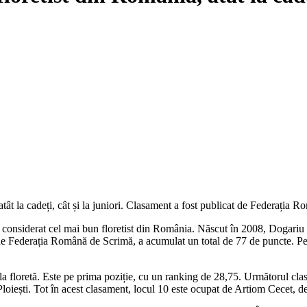
tât la cadeți, cât și la juniori. Clasament a fost publicat de Federația R
onsiderat cel mai bun floretist din România. Născut în 2008, Dogariu dom
e Federația Română de Scrimă, a acumulat un total de 77 de puncte. Pe 
 la floretă. Este pe prima poziție, cu un ranking de 28,75. Următorul cl
l Ploiești. Tot în acest clasament, locul 10 este ocupat de Artiom Cecet, d