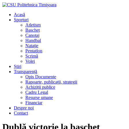
Acasă
Sporturi
Atletism
Baschet
Canotaj
Handbal
Natație
Pentatlon
Scrimă
Volei
Știri
Transparență
Opis Documente
Rapoarte, publicații, strategii
Achiziții publice
Cadru Legal
Resurse umane
Financiar
Despre noi
Contact
Dublă victorie la baschet