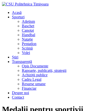
Acasă
Sporturi
Atletism
Baschet
Canotaj
Handbal
Natație
Pentatlon
Scrimă
Volei
Știri
Transparență
Opis Documente
Rapoarte, publicații, strategii
Achiziții publice
Cadru Legal
Resurse umane
Financiar
Despre noi
Contact
Medalii pentru sportivii