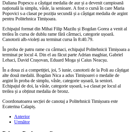
Daliana Popescu a câștigat medalia de aur și a devenit campioană
națională la simplu, vâsle, la senioare. A fost o cursă în care Maria
Popovici s-a clasat pe poziția secundă și a câștigat medalia de argint
pentru Politehnica Timișoara.
Echipajul format din Mihai Filip Mazilu și Bogdan Gorea a venit al
treilea în cursa de dublu rame fără cârmaci, categorie ușoară.
Canotorii alb-violeți au terminat cursa în 8:40.79.
În proba de patru rame cu cârmaci, echipajul Politehnicii Timișoara a
terminat pe locul 4. Din el au făcut parte Adrian maghiar, Gabriel
Lehaci, David Crașovan, Eduard Moga și Caius Neacșu.
În a doua zi a competiției, joi, 5 iunie, canotorii de la Poli au câștigat
alte două medalii. Bogdan Nica a adus Timișoarei o medalie de
argint în proba de simplu, vâsle, categorie ușoară, la seniori.
Echipajul de doi, la vâsle, categorie ușoară, s-a clasat pe locul al
treilea și a obținut medalia de bronz.
Coordonatoarea secției de canotaj a Politehnicii Timișoara este
Ecaterina Calapiș.
Anterior
Următor