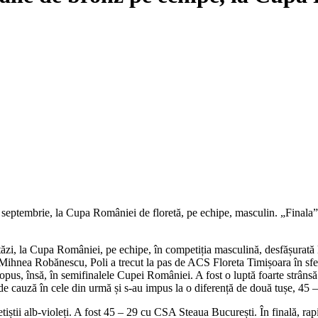
3 septembrie, la Cupa României de floretă, pe echipe, masculin. „Finala”
astăzi, la Cupa României, pe echipe, în competiția masculină, desfășura
nea Robănescu, Poli a trecut la pas de ACS Floreta Timișoara în sfertu
opus, însă, în semifinalele Cupei României. A fost o luptă foarte strâns
 de cauză în cele din urmă și s-au impus la o diferență de două tușe, 45 –
etiștii alb-violeți. A fost 45 – 29 cu CSA Steaua București. În finală, ra