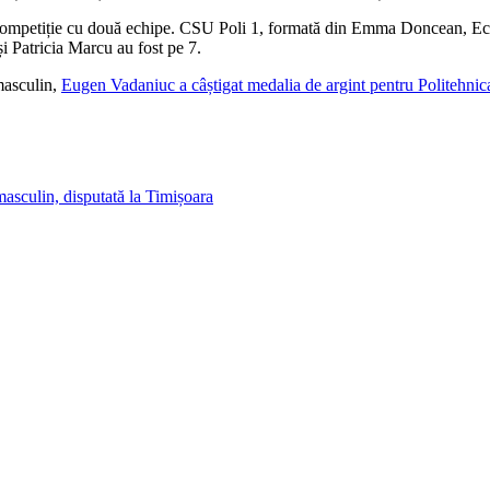
n competiție cu două echipe. CSU Poli 1, formată din Emma Doncean, Ecate
i Patricia Marcu au fost pe 7.
 masculin,
Eugen Vadaniuc a câștigat medalia de argint pentru Politehnic
masculin, disputată la Timișoara