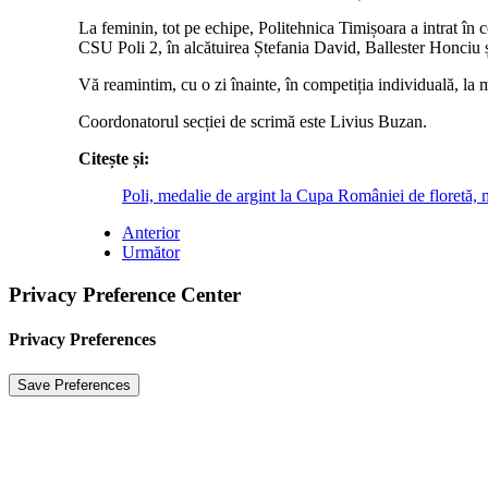
La feminin, tot pe echipe, Politehnica Timișoara a intrat î
CSU Poli 2, în alcătuirea Ștefania David, Ballester Honciu ș
Vă reamintim, cu o zi înainte, în competiția individuală, la
Coordonatorul secției de scrimă este Livius Buzan.
Citește și:
Poli, medalie de argint la Cupa României de floretă, 
Anterior
Următor
Privacy Preference Center
Privacy Preferences