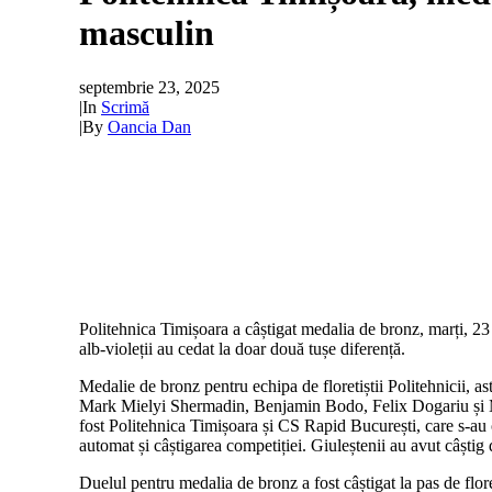
masculin
septembrie 23, 2025
|
In
Scrimă
|
By
Oancia Dan
Politehnica Timișoara a câștigat medalia de bronz, marți, 2
alb-violeții au cedat la doar două tușe diferență.
Medalie de bronz pentru echipa de floretiștii Politehnicii, 
Mark Mielyi Shermadin, Benjamin Bodo, Felix Dogariu și Mih
fost Politehnica Timișoara și CS Rapid București, care s-au 
automat și câștigarea competiției. Giuleștenii au avut câștig
Duelul pentru medalia de bronz a fost câștigat la pas de flor