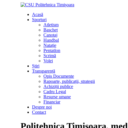
Acasă
Sporturi
Atletism
Baschet
Canotaj
Handbal
Natație
Pentatlon
Scrimă
Volei
Știri
Transparență
Opis Documente
Rapoarte, publicații, strategii
Achiziții publice
Cadru Legal
Resurse umane
Financiar
Despre noi
Contact
Politehnica Timișoara, meda