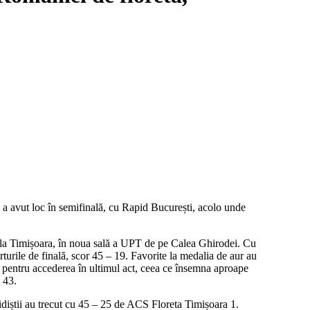
 a avut loc în semifinală, cu Rapid București, acolo unde
tă la Timișoara, în noua sală a UPT de pe Calea Ghirodei. Cu
rile de finală, scor 45 – 19. Favorite la medalia de aur au
ă pentru accederea în ultimul act, ceea ce însemna aproape
 43.
pidiștii au trecut cu 45 – 25 de ACS Floreta Timișoara 1.