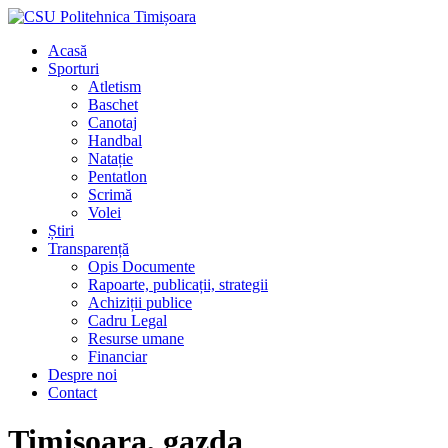
Acasă
Sporturi
Atletism
Baschet
Canotaj
Handbal
Natație
Pentatlon
Scrimă
Volei
Știri
Transparență
Opis Documente
Rapoarte, publicații, strategii
Achiziții publice
Cadru Legal
Resurse umane
Financiar
Despre noi
Contact
Timișoara, gazda